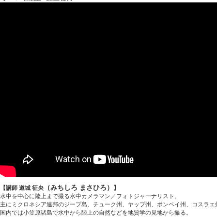
（みちしろ まさひろ）
【講師 道城 征央
】
水中を中心に陸上まで撮る水中カメラマン／フォトジャーナリスト。
主にミクロネシア連邦のジープ島、チューク州、ヤップ州、ポンペイ州、コスラエ州
国内では小笠原諸島で水中から陸上の自然などを地質学の見地から撮る。