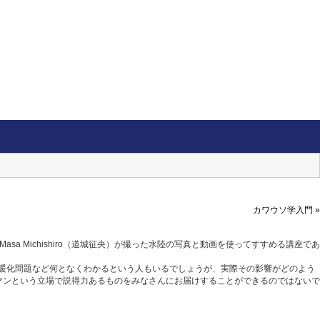
カワウソ学入門 »
Michishiro（道城征央）が撮った水陸の写真と動画を使ってすすめる講座であ
いる温暖化問題など何となくわかるという人もいるでしょうが、実際その影響がどのよう
マンという立場で説得力あるものをみなさんにお届けすることができるのではないで