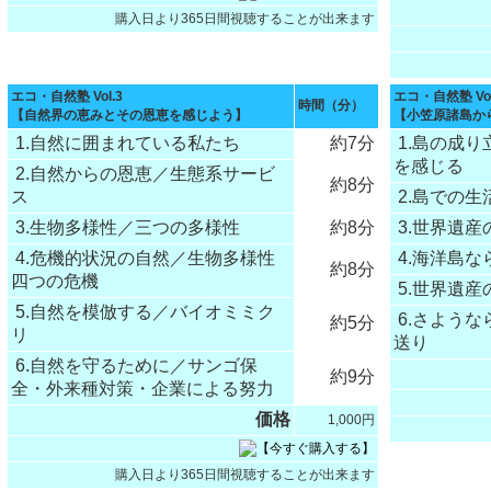
購入日より365日間視聴することが出来ます
エコ・自然塾 Vol.3
エコ・自然塾 Vol
時間（分）
【自然界の恵みとその恩恵を感じよう】
【小笠原諸島か
1.自然に囲まれている私たち
約7分
1.島の成
を感じる
2.自然からの恩恵／生態系サービ
約8分
ス
2.島での生
3.生物多様性／三つの多様性
約8分
3.世界遺産
4.危機的状況の自然／生物多様性
4.海洋島な
約8分
四つの危機
5.世界遺産
5.自然を模倣する／バイオミミク
6.さよう
約5分
リ
送り
6.自然を守るために／サンゴ保
約9分
全・外来種対策・企業による努力
価格
1,000円
購入日より365日間視聴することが出来ます