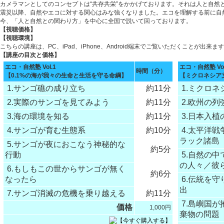
カメラマンとしてのコンセプトは“共存共栄”をかかげております。それは人と自然
震災以降、自然やエコに対する関心はみな強くなりました。エコを理解する前に自
今、「人と自然との関わり方」を中心に全国で説いて回っております。
【視聴価格】
【視聴環境】
こちらの講座は、PC、iPad、iPhone、Android端末でご覧いただくことが出来ま
【講座の目次と価格】
エコ・自然塾 Vol.1
エコ・自然塾 Vol
時間（分）
【0.1%の海が我々の生命と生活を守る命綱】
【ミクロネシア
1.サンゴ礁の成り立ち
約11分
1.ミクロ
2.実際のサンゴを見てみよう
約11分
2.欧州の
3.海の環境を知る
約11分
3.日本入
4.サンゴが育む生態系
約10分
4.太平洋
ラック諸島
5.サンゴが夜におこなう神秘的な
約5分
行動
5.自然の
の人々／彼
6.もしもこの世からサンゴが無く
約6分
なったら
6.伝統を
出
7.サンゴ消滅の危機を乗り越える
約11分
7.島嶼国
価格
1,000円
棄物の問題