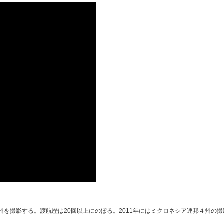
を撮影する。渡航歴は20回以上にのぼる。2011年にはミクロネシア連邦４州の撮