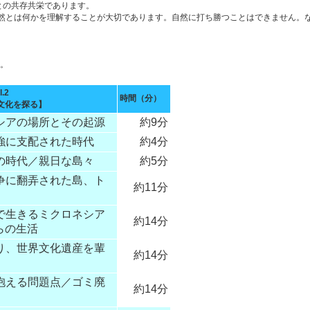
との共存共栄であります。
然とは何かを理解することが大切であります。自然に打ち勝つことはできません。
す。
.2
時間（分）
文化を探る】
ネシアの場所とその起源
約9分
列強に支配された時代
約4分
植の時代／親日な島々
約5分
戦争に翻弄された島、ト
約11分
中で生きるミクロネシア
約14分
らの生活
守り、世界文化遺産を輩
約14分
が抱える問題点／ゴミ廃
約14分