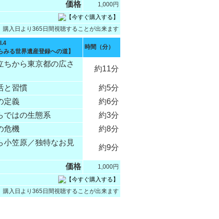
価格
1,000円
購入日より365日間視聴することが出来ます
.4
時間（分）
らみる世界遺産登録への道】
り立ちから東京都の広さ
約11分
活と習慣
約5分
の定義
約6分
らではの生態系
約3分
の危機
約8分
なら小笠原／独特なお見
約9分
価格
1,000円
購入日より365日間視聴することが出来ます