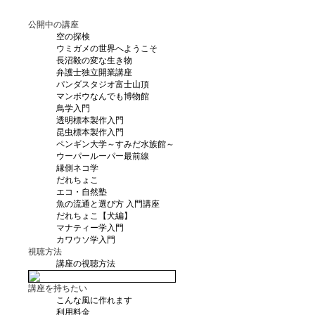
公開中の講座
空の探検
ウミガメの世界へようこそ
長沼毅の変な生き物
弁護士独立開業講座
パンダスタジオ富士山頂
マンボウなんでも博物館
鳥学入門
透明標本製作入門
昆虫標本製作入門
ペンギン大学～すみだ水族館～
ウーパールーパー最前線
縁側ネコ学
だれちょこ
エコ・自然塾
魚の流通と選び方 入門講座
だれちょこ【犬編】
マナティー学入門
カワウソ学入門
視聴方法
講座の視聴方法
講座を持ちたい
こんな風に作れます
利用料金