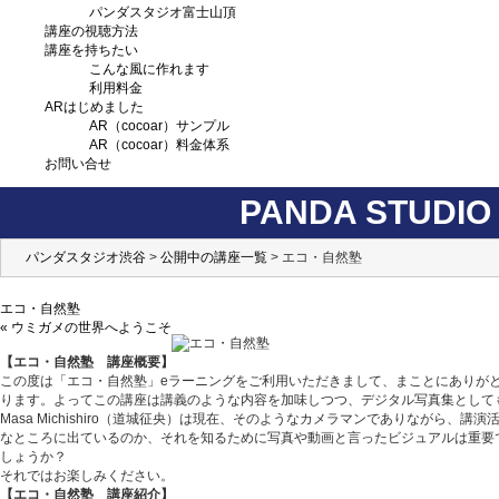
パンダスタジオ富士山頂
講座の視聴方法
講座を持ちたい
こんな風に作れます
利用料金
ARはじめました
AR（cocoar）サンプル
AR（cocoar）料金体系
お問い合せ
PANDA STUDIO 
パンダスタジオ渋谷
>
公開中の講座一覧
> エコ・自然塾
エコ・自然塾
« ウミガメの世界へようこそ
【エコ・自然塾 講座概要】
この度は「エコ・自然塾」eラーニングをご利用いただきまして、まことにありがとうご
ります。よってこの講座は講義のような内容を加味しつつ、デジタル写真集として
Masa Michishiro（道城征央）は現在、そのようなカメラマンでありな
なところに出ているのか、それを知るために写真や動画と言ったビジュアルは重要
しょうか？
それではお楽しみください。
【エコ・自然塾 講座紹介】