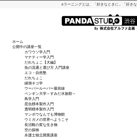
eラーニングとは、「好きなときに」「好き
ホーム
公開中の講座一覧
カワウソ学入門
マナティー学入門
だれちょこ【犬編】
魚の流通と選び方 入門講座
エコ・自然塾
だれちょこ
縁側ネコ学
ウーパールーパー最前線
ペンギン大学～すみだ水族館～
鳥学入門
昆虫標本製作入門
透明標本製作入門
マンボウなんでも博物館
ウミガメの世界へようこそ
長沼毅の変な生き物
空の探検
弁護士独立開業講座