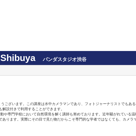
Shibuya
パンダスタジオ渋谷
ざいます。この講座は水中カメラマンであり、フォトジャーナリストでもあるMasa 
も解説付きで利用することができます。
がら、講演活動や専門学校において自然環境を解く講師も努めております。近年騒がれて
であります。実際にその目で見た物だからこそ専門的な学者ではなくても、カメラ