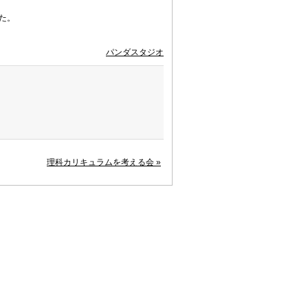
した。
パンダスタジオ
理科カリキュラムを考える会
»