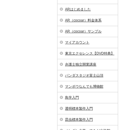
ARはじめました
AR（cocoar）料金体系
AR（cocoar）サンプル
マイアカウント
東京エクセレンス【DVD特典】
弁護士独立開業講座
パンダスタジオ富士山頂
マンボウなんでも博物館
鳥学入門
透明標本製作入門
昆虫標本製作入門