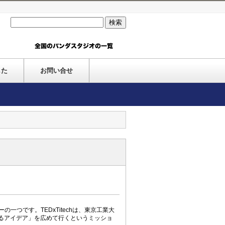
▼
した
お問い合せ
ーの一つです。TEDxTitechは、東京工業大
るアイデア」を広めて行くというミッショ