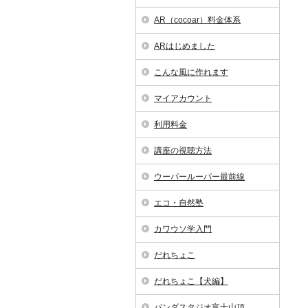
AR（cocoar）料金体系
ARはじめました
こんな風に作れます
マイアカウント
利用料金
講座の視聴方法
ウーパールーパー最前線
エコ・自然塾
カワウソ学入門
だれちょこ
だれちょこ【犬編】
パンダスタジオ富士山頂