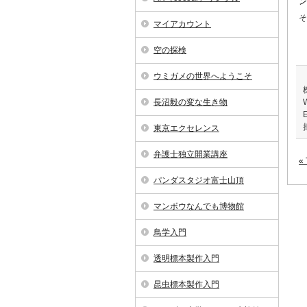
ン
そ
マイアカウント
空の探検
ウミガメの世界へようこそ
長沼毅の変な生き物
E
東京エクセレンス
弁護士独立開業講座
«
パンダスタジオ富士山頂
マンボウなんでも博物館
鳥学入門
透明標本製作入門
昆虫標本製作入門