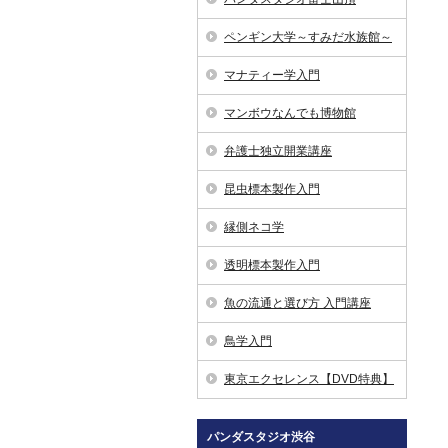
ペンギン大学～すみだ水族館～
マナティー学入門
マンボウなんでも博物館
弁護士独立開業講座
昆虫標本製作入門
縁側ネコ学
透明標本製作入門
魚の流通と選び方 入門講座
鳥学入門
東京エクセレンス【DVD特典】
パンダスタジオ渋谷