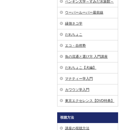
ペンギン大学～すみだ水族館～
ウーパールーパー最前線
縁側ネコ学
だれちょこ
エコ・自然塾
魚の流通と選び方 入門講座
だれちょこ【犬編】
マナティー学入門
カワウソ学入門
東京エクセレンス【DVD特典】
視聴方法
講座の視聴方法