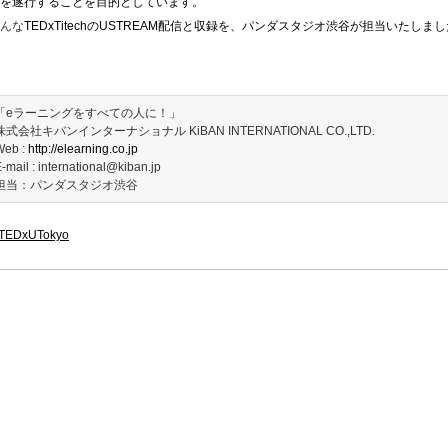
を遂行することを目的としています。
んな
TEDxTitechのUSTREAM配信と収録を、パンダスタジオ渋谷が担当いたしま
「eラーニングをすべての人に！」
株式会社キバンインターナショナル KiBAN INTERNATIONAL CO.,LTD.
Web :
http://elearning.co.jp
-mail : international@kiban.jp
担当：パンダスタジオ渋谷
TEDxUTokyo