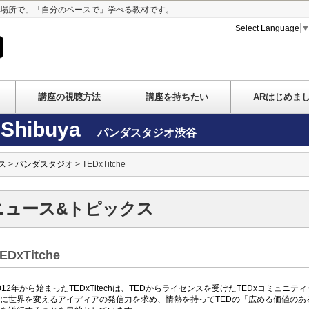
な場所で」「自分のペースで」学べる教材です。
Select Language
講座の視聴方法
講座を持ちたい
ARはじめま
Shibuya
パンダスタジオ渋谷
ス
>
パンダスタジオ
> TEDxTitche
ニュース&トピックス
EDxTitche
012年から始まったTEDxTitechは、TEDからライセンスを受けたTEDxコミュニティ
に世界を変えるアイディアの発信力を求め、情熱を持ってTEDの「広める価値のあ