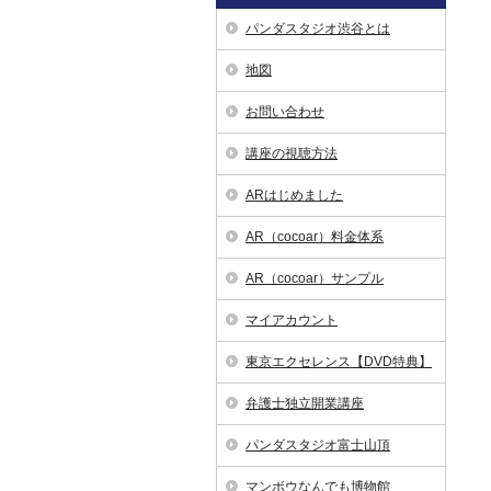
パンダスタジオ渋谷とは
地図
お問い合わせ
講座の視聴方法
ARはじめました
AR（cocoar）料金体系
AR（cocoar）サンプル
マイアカウント
東京エクセレンス【DVD特典】
弁護士独立開業講座
パンダスタジオ富士山頂
マンボウなんでも博物館