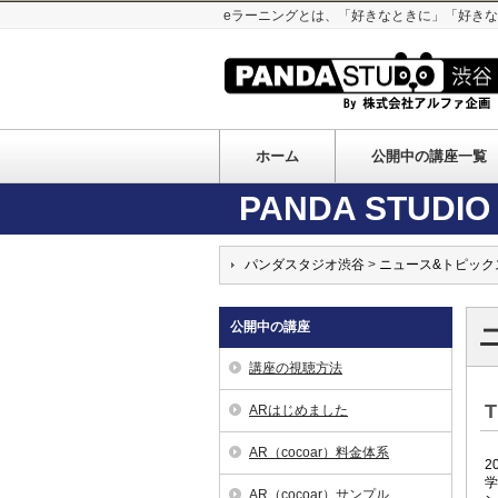
eラーニングとは、「好きなときに」「好き
ホーム
公開中の講座一覧
PANDA STUDIO 
パンダスタジオ渋谷
>
ニュース&トピック
公開中の講座
講座の視聴方法
T
ARはじめました
AR（cocoar）料金体系
2
学
AR（cocoar）サンプル