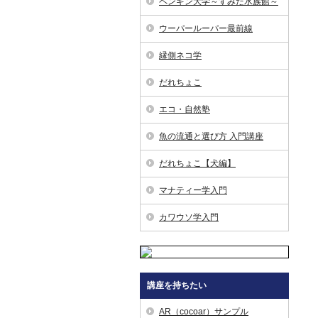
ペンギン大学～すみだ水族館～
ウーパールーパー最前線
縁側ネコ学
だれちょこ
エコ・自然塾
魚の流通と選び方 入門講座
だれちょこ【犬編】
マナティー学入門
カワウソ学入門
講座を持ちたい
AR（cocoar）サンプル