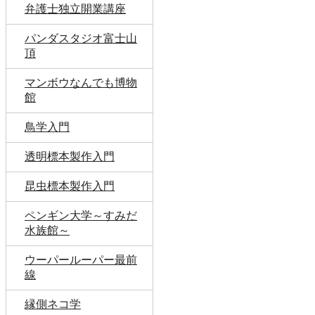
弁護士独立開業講座
パンダスタジオ富士山
頂
マンボウなんでも博物
館
鳥学入門
透明標本製作入門
昆虫標本製作入門
ペンギン大学～すみだ
水族館～
ウーパールーパー最前
線
縁側ネコ学