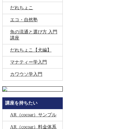
だれちょこ
エコ・自然塾
魚の流通と選び方 入門
講座
だれちょこ【犬編】
マナティー学入門
カワウソ学入門
講座を持ちたい
AR（cocoar）サンプル
AR（cocoar）料金体系