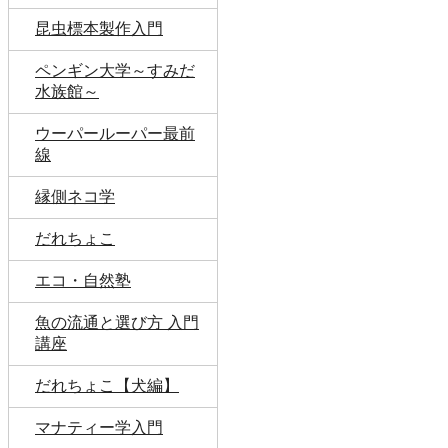
昆虫標本製作入門
ペンギン大学～すみだ
水族館～
ウーパールーパー最前
線
縁側ネコ学
だれちょこ
エコ・自然塾
魚の流通と選び方 入門
講座
だれちょこ【犬編】
マナティー学入門