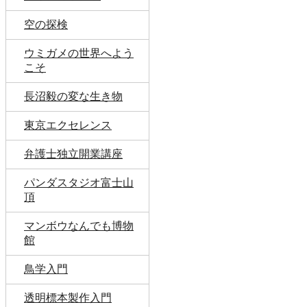
空の探検
ウミガメの世界へよう
こそ
長沼毅の変な生き物
東京エクセレンス
弁護士独立開業講座
パンダスタジオ富士山
頂
マンボウなんでも博物
館
鳥学入門
透明標本製作入門