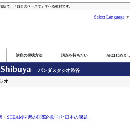
な場所で」「自分のペースで」学べる教材です。
Select Language
▼
講座の視聴方法
講座を持ちたい
ARはじめま
Shibuya
パンダスタジオ渋谷
タジオ
習・STEAM学習の国際的動向と日本の課題」