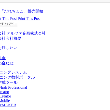
「だれちょこ」販売開始
Print This Post
会社 アルファ企画株式会社
会社会社概要
を持ちたい
料金
い合わせ
ーニングシステム
ーニング教材ポータル
作成ツール
lash Professional
reator
reator
obile
ureMAKER