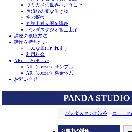
ウミガメの世界へようこそ
長沼毅の変な生き物
空の探検
弁護士独立開業講座
パンダスタジオ富士山頂
講座の視聴方法
講座を持ちたい
こんな風に作れます
利用料金
ARはじめました
AR（cocoar）サンプル
AR（cocoar）料金体系
お問い合せ
PANDA STUDIO 
パンダスタジオ渋谷
>
ニュース
公開中の講座