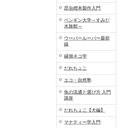
昆虫標本製作入門
ペンギン大学～すみだ
水族館～
ウーパールーパー最前
線
縁側ネコ学
だれちょこ
エコ・自然塾
魚の流通と選び方 入門
講座
だれちょこ【犬編】
マナティー学入門