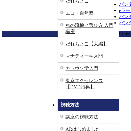
だれちょこ
パン
eラ
エコ・自然塾
パン
パンダ
魚の流通と選び方 入門
講座
Copyr
だれちょこ【犬編】
マナティー学入門
カワウソ学入門
東京エクセレンス
【DVD特典】
視聴方法
講座の視聴方法
ARはじめました