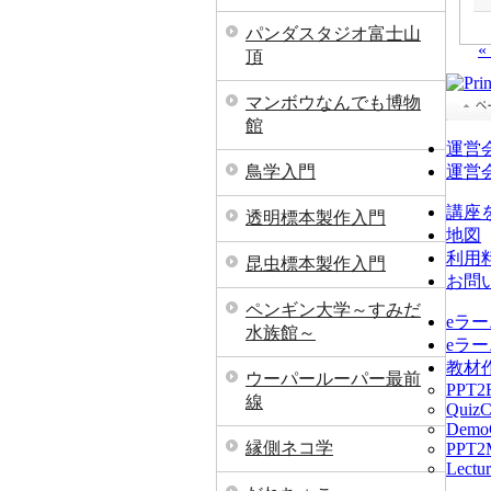
パンダスタジオ富士山
«
頂
マンボウなんでも博物
館
運営
鳥学入門
運営
講座
透明標本製作入門
地図
利用
昆虫標本製作入門
お問
ペンギン大学～すみだ
eラ
水族館～
eラ
教材
ウーパールーパー最前
PPT2F
線
QuizC
DemoC
縁側ネコ学
PPT2M
Lect