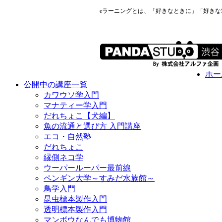
eラーニングとは、「好きなときに」「好き
ホー
公開中の講座一覧
カワウソ学入門
マナティー学入門
だれちょこ【犬編】
魚の流通と選び方 入門講座
エコ・自然塾
だれちょこ
縁側ネコ学
ウーパールーパー最前線
ペンギン大学～すみだ水族館～
鳥学入門
昆虫標本製作入門
透明標本製作入門
マンボウなんでも博物館