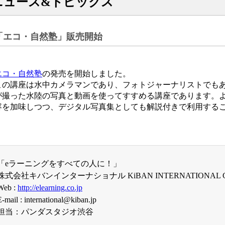
ニュース&トピックス
「エコ・自然塾」販売開始
エコ・自然塾
の発売を開始しました。
この講座は水中カメラマンであり、フォトジャーナリストでもあるMasa
が撮った水陸の写真と動画を使ってすすめる講座であります。
容を加味しつつ、デジタル写真集としても解説付きで利用する
「eラーニングをすべての人に！」
株式会社キバンインターナショナル KiBAN INTERNATIONAL CO
Web :
http://elearning.co.jp
E-mail : international@kiban.jp
担当：パンダスタジオ渋谷