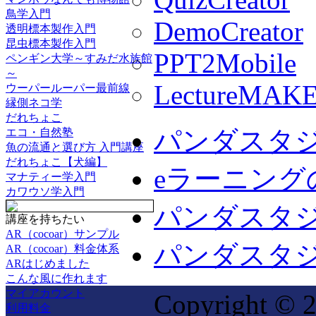
鳥学入門
DemoCreator
透明標本製作入門
昆虫標本製作入門
PPT2Mobile
ペンギン大学～すみだ水族館
～
LectureMAK
ウーパールーパー最前線
縁側ネコ学
だれちょこ
パンダスタ
エコ・自然塾
魚の流通と選び方 入門講座
だれちょこ【犬編】
eラーニング
マナティー学入門
カワウソ学入門
パンダスタ
講座を持ちたい
AR（cocoar）サンプル
パンダスタジオ
AR（cocoar）料金体系
ARはじめました
こんな風に作れます
マイアカウント
Copyright © 
利用料金