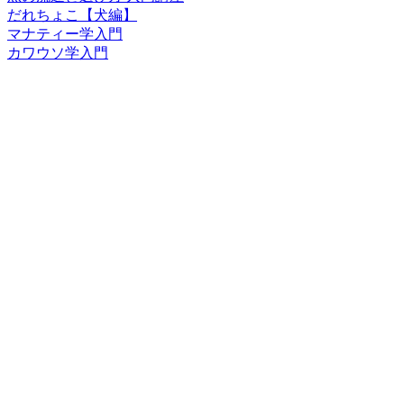
だれちょこ【犬編】
マナティー学入門
カワウソ学入門