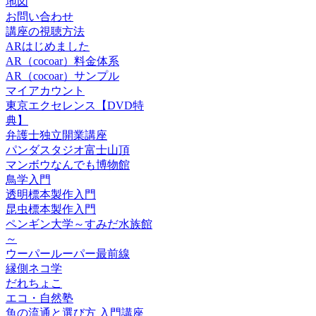
地図
お問い合わせ
講座の視聴方法
ARはじめました
AR（cocoar）料金体系
AR（cocoar）サンプル
マイアカウント
東京エクセレンス【DVD特
典】
弁護士独立開業講座
パンダスタジオ富士山頂
マンボウなんでも博物館
鳥学入門
透明標本製作入門
昆虫標本製作入門
ペンギン大学～すみだ水族館
～
ウーパールーパー最前線
縁側ネコ学
だれちょこ
エコ・自然塾
魚の流通と選び方 入門講座