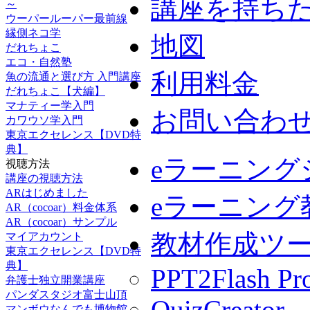
講座を持ち
～
ウーパールーパー最前線
縁側ネコ学
地図
だれちょこ
エコ・自然塾
利用料金
魚の流通と選び方 入門講座
だれちょこ【犬編】
マナティー学入門
お問い合わ
カワウソ学入門
東京エクセレンス【DVD特
典】
eラーニング
視聴方法
講座の視聴方法
ARはじめました
eラーニング
AR（cocoar）料金体系
AR（cocoar）サンプル
教材作成ツ
マイアカウント
東京エクセレンス【DVD特
典】
PPT2Flash Pro
弁護士独立開業講座
パンダスタジオ富士山頂
QuizCreator
マンボウなんでも博物館