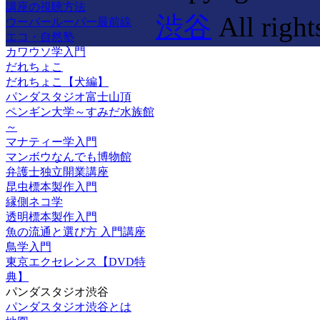
講座の視聴方法
渋谷
All right
ウーパールーパー最前線
エコ・自然塾
カワウソ学入門
だれちょこ
だれちょこ【犬編】
パンダスタジオ富士山頂
ペンギン大学～すみだ水族館
～
マナティー学入門
マンボウなんでも博物館
弁護士独立開業講座
昆虫標本製作入門
縁側ネコ学
透明標本製作入門
魚の流通と選び方 入門講座
鳥学入門
東京エクセレンス【DVD特
典】
パンダスタジオ渋谷
パンダスタジオ渋谷とは