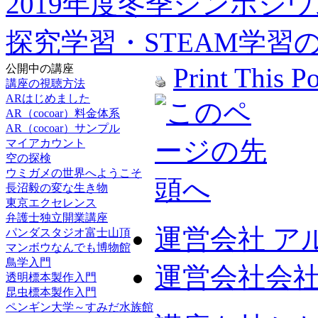
2019年度冬季シンポジ
探究学習・STEAM学
公開中の講座
Print This Po
講座の視聴方法
ARはじめました
AR（cocoar）料金体系
AR（cocoar）サンプル
マイアカウント
空の探検
ウミガメの世界へようこそ
長沼毅の変な生き物
東京エクセレンス
弁護士独立開業講座
運営会社 ア
パンダスタジオ富士山頂
マンボウなんでも博物館
鳥学入門
運営会社会
透明標本製作入門
昆虫標本製作入門
ペンギン大学～すみだ水族館